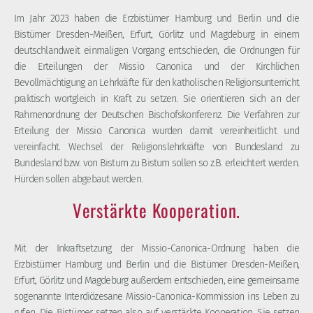
Im Jahr 2023 haben die Erzbistümer Hamburg und Berlin und die
Bistümer Dresden-Meißen, Erfurt, Görlitz und Magdeburg in einem
deutschlandweit einmaligen Vorgang entschieden, die Ordnungen für
die Erteilungen der Missio Canonica und der Kirchlichen
Bevollmächtigung an Lehrkräfte für den katholischen Religionsunterricht
praktisch wortgleich in Kraft zu setzen. Sie orientieren sich an der
Rahmenordnung der Deutschen Bischofskonferenz. Die Verfahren zur
Erteilung der Missio Canonica wurden damit vereinheitlicht und
vereinfacht. Wechsel der Religionslehrkräfte von Bundesland zu
Bundesland bzw. von Bistum zu Bistum sollen so z.B. erleichtert werden.
Hürden sollen abgebaut werden.
Verstärkte Kooperation.
Mit der Inkraftsetzung der Missio-Canonica-Ordnung haben die
Erzbistümer Hamburg und Berlin und die Bistümer Dresden-Meißen,
Erfurt, Görlitz und Magdeburg außerdem entschieden, eine gemeinsame
sogenannte Interdiözesane Missio-Canonica-Kommission ins Leben zu
rufen. Die Bistümer setzen also auf verstärkte Kooperation. Sie setzen