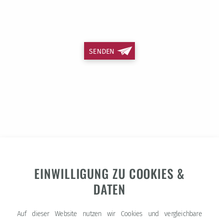
SENDEN
EINWILLIGUNG ZU COOKIES &
DATEN
Missio Canonica Kommission
Auf dieser Website nutzen wir Cookies und vergleichbare
der (Erz-)Diözesen Berlin, Dresden-Meißen, Erfurt,